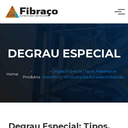
DEGRAU ESPECIAL
Degrau Especial | Tipos, Materiais e
Home
Produtos
Benefícios Técnicos para Escadas Industriais
Degrau Especial: Tipos,