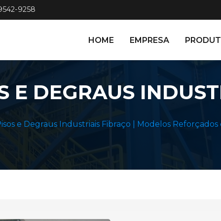
99542-9258
HOME
EMPRESA
PRODU
S E DEGRAUS INDUST
isos e Degraus Industriais Fibraço | Modelos Reforçado