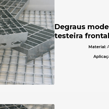
Degraus model
testeira front
Material:
A
Aplicaç