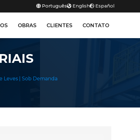
Português
English
Español
TOS
OBRAS
CLIENTES
CONTATO
RIAIS
s e Leves | Sob Demanda